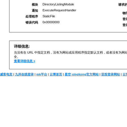
DirectoryListingModule
模块
请求的
ExecuteRequestHandler
通知
物
StaticFile
处理程序
登
0x00000000
错误代码
登
详细信息:
当没有在 URL 中指定文档，没有为网站或应用程序指定默认文档，或者没有为
全。
查看详细信息 »
威客电竞
|
九州在线登录
|
mk平台
|
云博首页
|
星空·xingkong官方网站
|
亚投登录网站
|
云