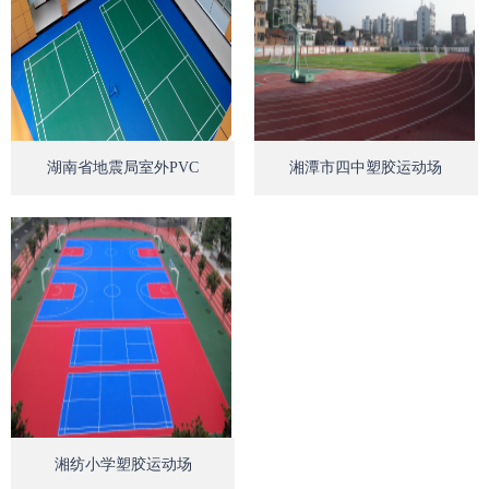
Open
Op
湖南省地震局室外PVC
湘潭市四中塑胶运动场
Open
湘纺小学塑胶运动场