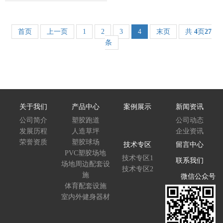
首页
上一页
1
2
3
4
末页
共
4
页
27
条
关于我们
产品中心
案例展示
新闻资讯
公司简介
塑胶跑道
公司动态
发展历程
人造草坪
企业资讯
荣誉资质
塑胶球场
技术专区
留言中心
PVC塑胶场地
技术专区1
联系我们
场地周边配套设
技术专区2
施
微信公众号
体育配套设施
室内外健身器材