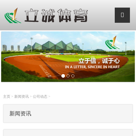
主页
>
新闻资讯
>
公司动态
>
新闻资讯