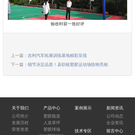
验收时获一致好评
上一篇：
吉利汽车拓展训练基地精彩呈现
下一篇：
细节决定品质！县职校塑胶运动场惊艳亮相
关于我们
产品中心
案例展示
新闻资讯
公司简介
塑胶跑道
公司动态
发展历程
人造草坪
企业资讯
荣誉资质
塑胶球场
技术专区
留言中心