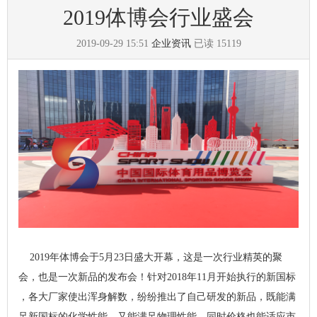
2019体博会行业盛会
2019-09-29 15:51
企业资讯
已读
15119
2019年体博会于5月23日盛大开幕，这是一次行业精英的聚
会，也是一次新品的发布会！针对2018年11月开始执行的新国标
，各大厂家使出浑身解数，纷纷推出了自己研发的新品，既能满
足新国标的化学性能，又能满足物理性能，同时价格也能适应市